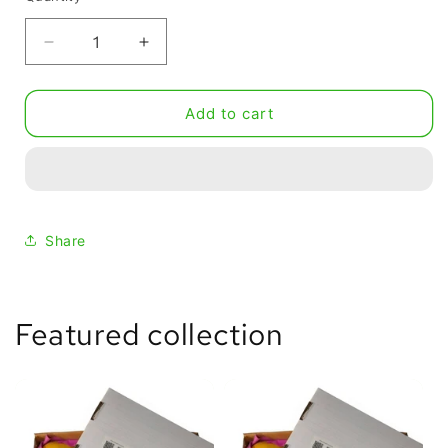
Decrease
Increase
quantity
quantity
for
for
Add to cart
جبنة
جبنة
كيرى
كيرى
٦
٦
قطع
قطع
Share
Featured collection