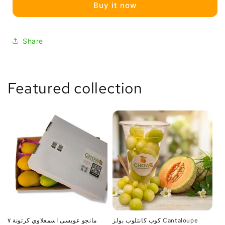
Buy it now
كوكس
كوكس
٢٠٠
٢٠٠
جم
جم
Share
Featured collection
كوب كانتلوب بولز Cantaloupe
مانجو عويسى اسمعلاوي كرتونة ٧