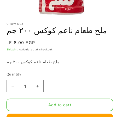
CHOW NEXT
ملح طعام ناعم كوكس ٢٠٠ جم
Regular
LE 8.00 EGP
price
Shipping
calculated at checkout.
ملح طعام ناعم كوكس ٢٠٠ جم
Quantity
Quantity
Decrease
Increase
quantity
quantity
for
for
Add to cart
ملح
ملح
طعام
طعام
ناعم
ناعم